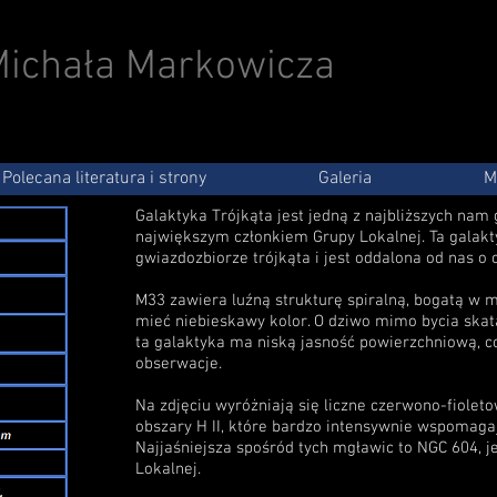
 Michała Markowicza
Polecana literatura i strony
Galeria
M
Galaktyka Trójkąta jest jedną z najbliższych nam
największym członkiem Grupy Lokalnej. Ta galakt
gwiazdozbiorze trójkąta i jest oddalona od nas o o
M33 zawiera luźną strukturę spiralną, bogatą w 
mieć niebieskawy kolor. O dziwo mimo bycia ska
ta galaktyka ma niską jasność powierzchniową, co
obserwacje.
Na zdjęciu wyróżniają się liczne czerwono-fioleto
obszary H II, które bardzo intensywnie wspomaga
Najjaśniejsza spośród tych mgławic to NGC 604, j
Lokalnej.