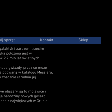
ój sprzęt
Kontakt
Sklep
 galaktyk i zarazem trzecim
yka położona jest w
k 2,7 mln lat świetlnych.
młode gwiazdy, przez co może
talogowaną w katalogu Messiera,
 znacznie utrudnia jej
we obszary, są to mgławice i
ją narodziny nowych gwiazd.
edna z największych w Grupie