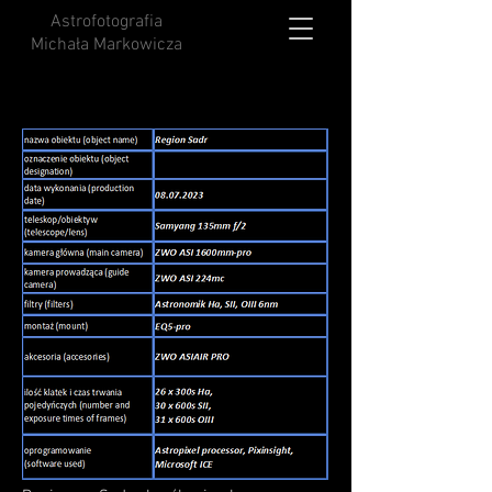
Astrofotografia
Michała Markowicza